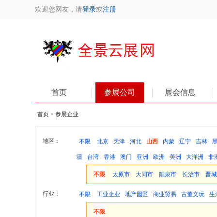
欢迎您网友，请
登录
或
注册
首页
参展公司
展会信息
首页 > 参展企业
地区：
不限
北京
天津
河北
山西
内蒙
辽宁
吉林
疆
台湾
香港
澳门
亚洲
欧洲
美洲
大洋洲
非
不限
太原市
大同市
阳泉市
长治市
晋城
行业：
不限
工业企业
地产园区
商业贸易
古董文玩
生
不限