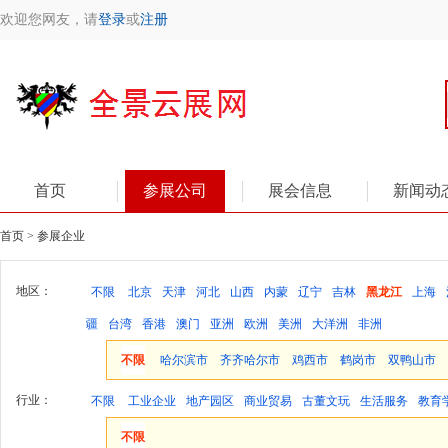
欢迎您网友，请
登录
或
注册
首页
参展公司
展会信息
新闻动
首页 > 参展企业
地区：
不限
北京
天津
河北
山西
内蒙
辽宁
吉林
黑龙江
上海
疆
台湾
香港
澳门
亚洲
欧洲
美洲
大洋洲
非洲
不限
哈尔滨市
齐齐哈尔市
鸡西市
鹤岗市
双鸭山市
行业：
不限
工业企业
地产园区
商业贸易
古董文玩
生活服务
教育
不限