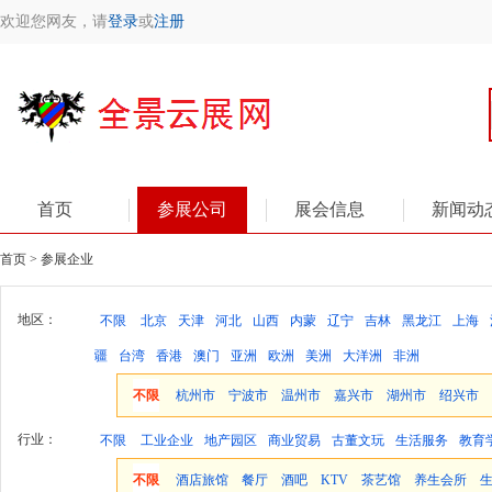
欢迎您网友，请
登录
或
注册
首页
参展公司
展会信息
新闻动
首页 > 参展企业
地区：
不限
北京
天津
河北
山西
内蒙
辽宁
吉林
黑龙江
上海
疆
台湾
香港
澳门
亚洲
欧洲
美洲
大洋洲
非洲
不限
杭州市
宁波市
温州市
嘉兴市
湖州市
绍兴市
行业：
不限
工业企业
地产园区
商业贸易
古董文玩
生活服务
教育
不限
酒店旅馆
餐厅
酒吧
KTV
茶艺馆
养生会所