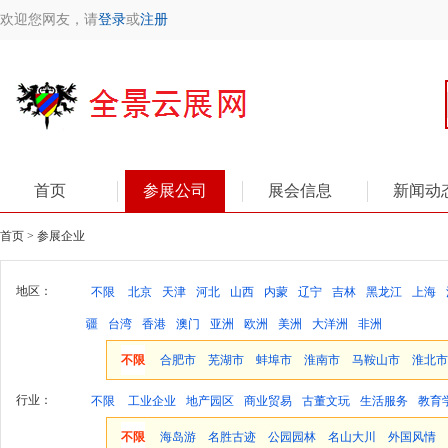
欢迎您网友，请
登录
或
注册
首页
参展公司
展会信息
新闻动
首页 > 参展企业
地区：
不限
北京
天津
河北
山西
内蒙
辽宁
吉林
黑龙江
上海
疆
台湾
香港
澳门
亚洲
欧洲
美洲
大洋洲
非洲
不限
合肥市
芜湖市
蚌埠市
淮南市
马鞍山市
淮北市
行业：
不限
工业企业
地产园区
商业贸易
古董文玩
生活服务
教育
不限
海岛游
名胜古迹
公园园林
名山大川
外国风情