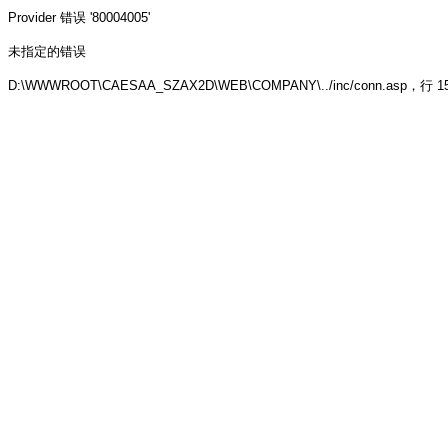
Provider
错误 '80004005'
未指定的错误
D:\WWWROOT\CAESAA_SZAX2D\WEB\COMPANY\../inc/conn.asp
，行 1