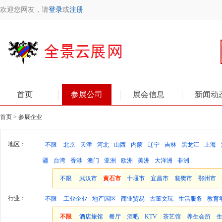
欢迎您网友，请
登录
或
注册
首页
参展公司
展会信息
新闻动
首页 > 参展企业
地区：
不限
北京
天津
河北
山西
内蒙
辽宁
吉林
黑龙江
上海
疆
台湾
香港
澳门
亚洲
欧洲
美洲
大洋洲
非洲
不限
武汉市
黄石市
十堰市
宜昌市
襄樊市
鄂州市
行业：
不限
工业企业
地产园区
商业贸易
古董文玩
生活服务
教育
不限
酒店旅馆
餐厅
酒吧
KTV
茶艺馆
养生会所