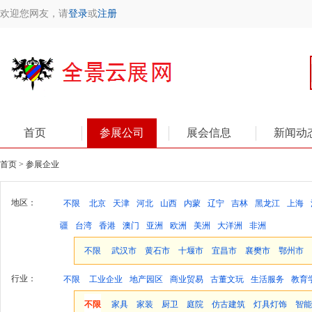
欢迎您网友，请
登录
或
注册
首页
参展公司
展会信息
新闻动
首页 > 参展企业
地区：
不限
北京
天津
河北
山西
内蒙
辽宁
吉林
黑龙江
上海
疆
台湾
香港
澳门
亚洲
欧洲
美洲
大洋洲
非洲
不限
武汉市
黄石市
十堰市
宜昌市
襄樊市
鄂州市
行业：
不限
工业企业
地产园区
商业贸易
古董文玩
生活服务
教育
不限
家具
家装
厨卫
庭院
仿古建筑
灯具灯饰
智能