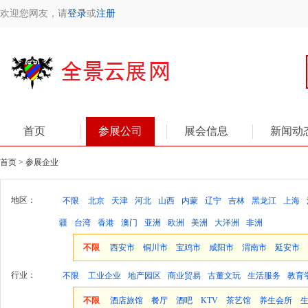
欢迎您网友，请
登录
或
注册
首页
参展公司
展会信息
新闻动
首页 > 参展企业
地区：
不限
北京
天津
河北
山西
内蒙
辽宁
吉林
黑龙江
上海
疆
台湾
香港
澳门
亚洲
欧洲
美洲
大洋洲
非洲
不限
西安市
铜川市
宝鸡市
咸阳市
渭南市
延安市
行业：
不限
工业企业
地产园区
商业贸易
古董文玩
生活服务
教育
不限
酒店旅馆
餐厅
酒吧
KTV
茶艺馆
养生会所